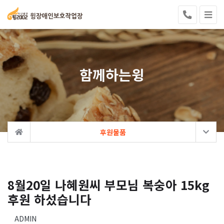
함께하는윙
후원물품
8월20일 나혜원씨 부모님 복숭아 15kg
후원 하섰습니다
ADMIN