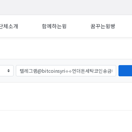
단체소개
함께하는윙
꿈꾸는윙빵