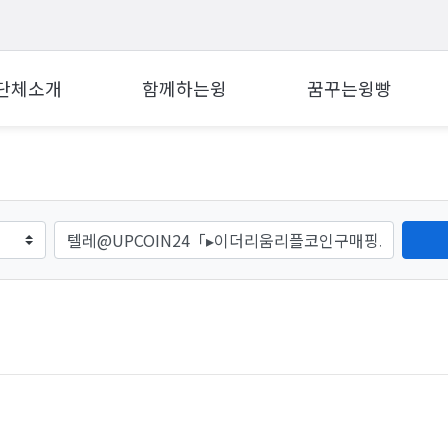
단체소개
함께하는윙
꿈꾸는윙빵