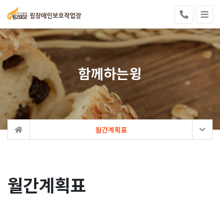
함께하는윙
월간계획표
월간계획표