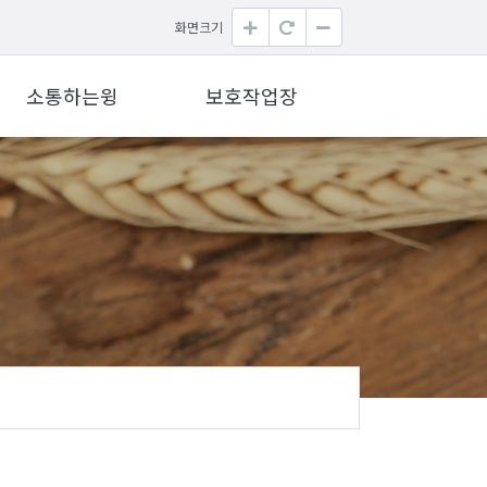
화면크기
소통하는윙
보호작업장