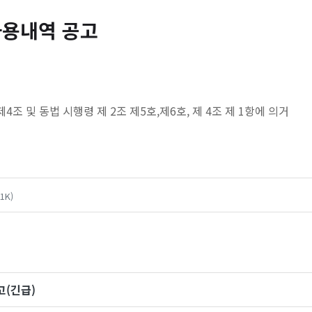
사용내역 공고
4조 및 동법 시행령 제 2조 제5호,제6호, 제 4조 제 1항에 의거
.1K)
(긴급)