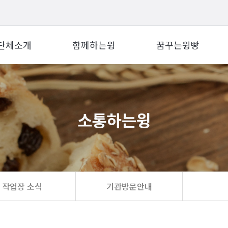
단체소개
함께하는윙
꿈꾸는윙빵
소통하는윙
작업장 소식
기관방문안내